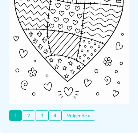
1
2
3
4
Volgende »