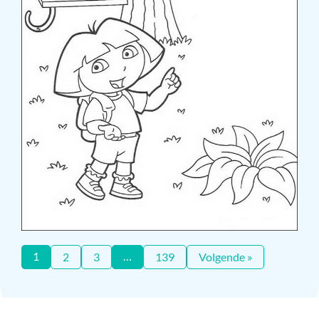
1
…
2
3
139
Volgende »