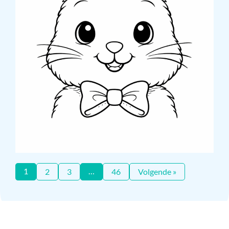
1
…
2
3
46
Volgende »