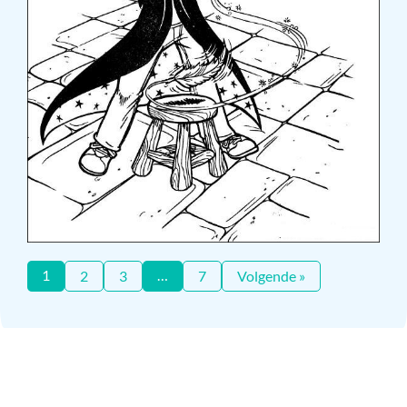
1
…
2
3
7
Volgende »