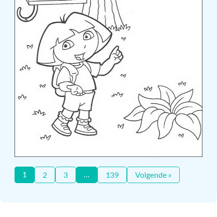
1
…
2
3
139
Volgende »