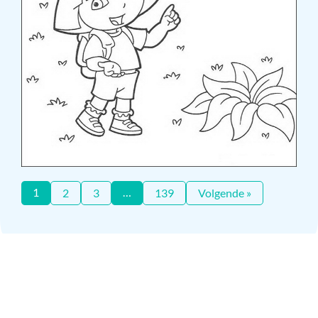
1
…
2
3
139
Volgende »