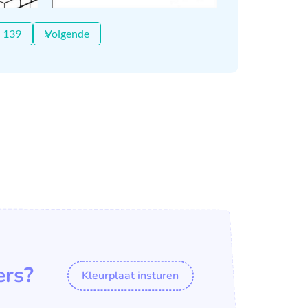
139
Volgende »
ers?
Kleurplaat insturen