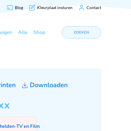
Blog
Kleurplaat insturen
Contact
uigen
Alle
Shop
ZOEKEN
rinten
Downloaden
xx
helden
-
TV en Film