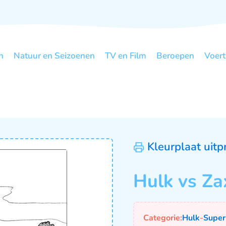
n
Natuur en Seizoenen
TV en Film
Beroepen
Voert
Kleurplaat uitp
Hulk vs Za
Categorie:
Hulk
-
Super