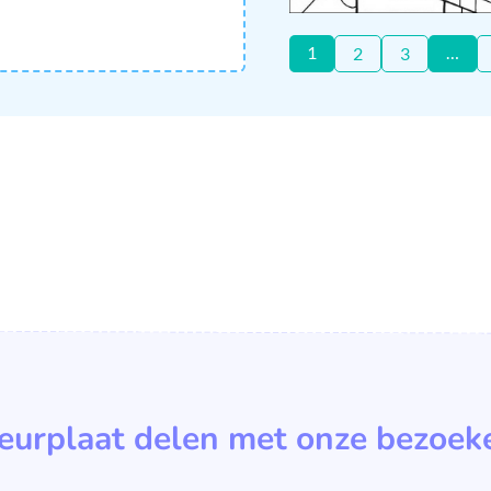
1
…
2
3
leurplaat delen met onze bezoek