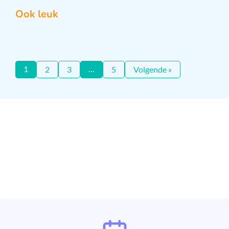
Ook leuk
1
…
2
3
5
Volgende »