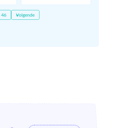
46
Volgende »