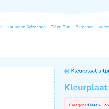
n
Natuur en Seizoenen
TV en Film
Beroepen
Voert
Kleurplaat uitp
Kleurplaat
Categorie:
Dieren
-
Hon