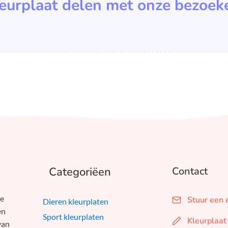
leurplaat delen met onze bezoek
Categoriëen
Contact
we
Stuur een 
Dieren kleurplaten
en
Sport kleurplaten
Kleurplaat
van