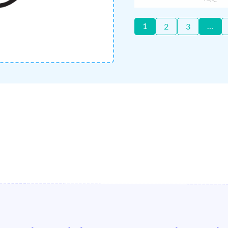
1
…
2
3