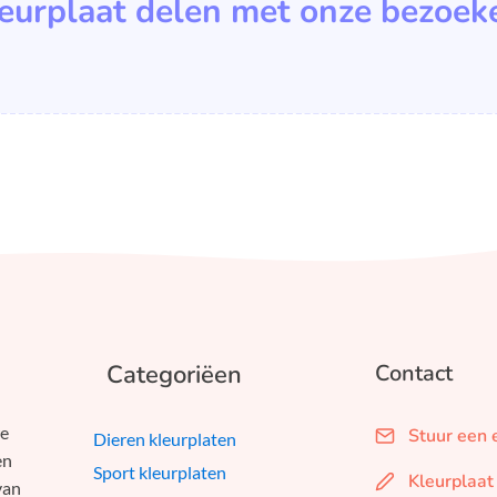
leurplaat delen met onze bezoek
Categoriëen
Contact
we
Stuur een 
Dieren kleurplaten
en
Sport kleurplaten
Kleurplaat
van