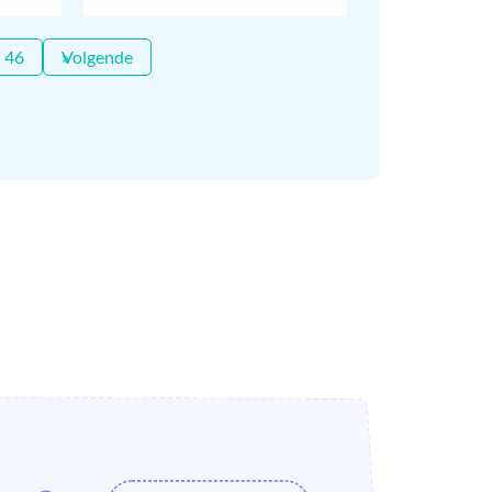
46
Volgende »