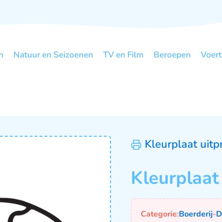
n
Natuur en Seizoenen
TV en Film
Beroepen
Voert
Kleurplaat uitp
Kleurplaat
Categorie:
Boerderij
-
D