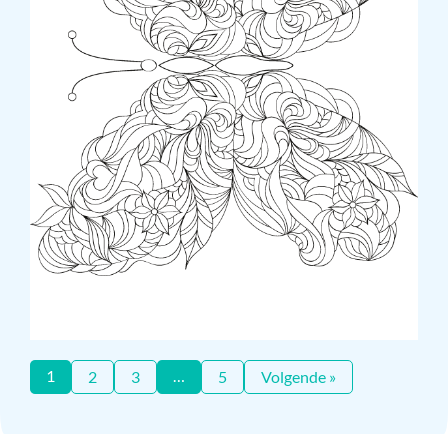
1
…
2
3
5
Volgende »