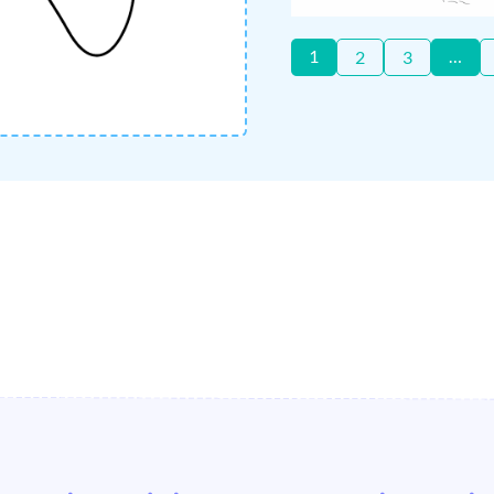
1
…
2
3