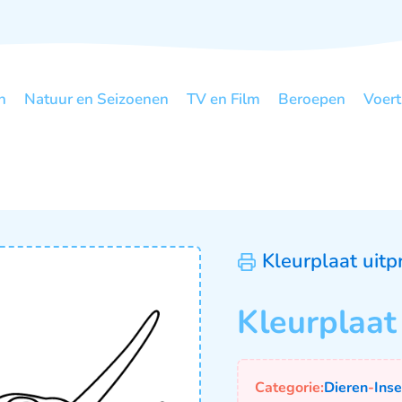
n
Natuur en Seizoenen
TV en Film
Beroepen
Voert
Kleurplaat uitp
Kleurplaa
Categorie:
Dieren
-
Ins