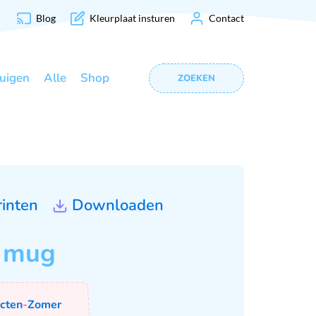
Blog
Kleurplaat insturen
Contact
uigen
Alle
Shop
ZOEKEN
rinten
Downloaden
t mug
ecten
-
Zomer