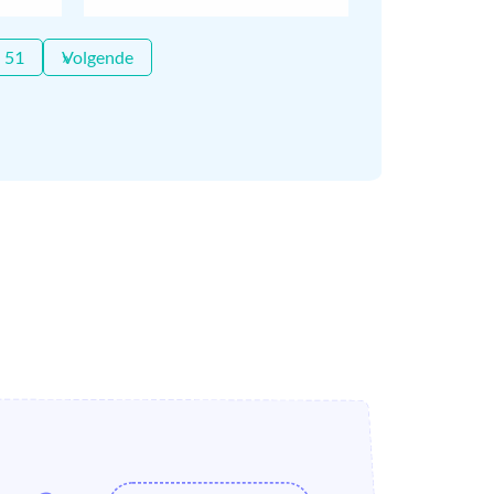
51
Volgende »