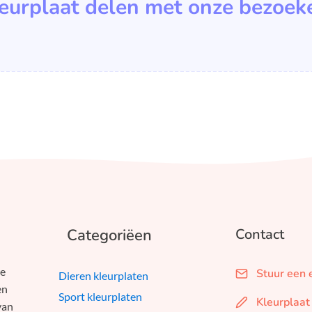
leurplaat delen met onze bezoek
Categoriëen
Contact
we
Stuur een 
Dieren kleurplaten
en
Sport kleurplaten
Kleurplaat
van