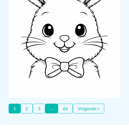
1
…
2
3
66
Volgende »