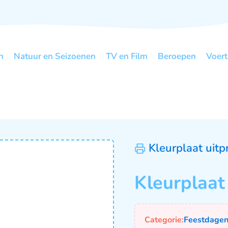
n
Natuur en Seizoenen
TV en Film
Beroepen
Voert
Kleurplaat uitp
Kleurplaat
Categorie:
Feestdage