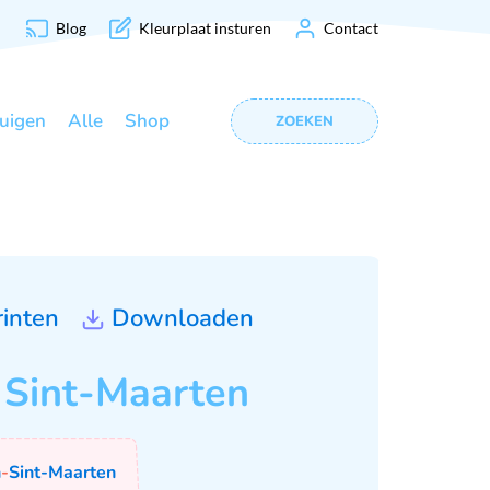
Blog
Kleurplaat insturen
Contact
uigen
Alle
Shop
ZOEKEN
rinten
Downloaden
 Sint-Maarten
n
-
Sint-Maarten