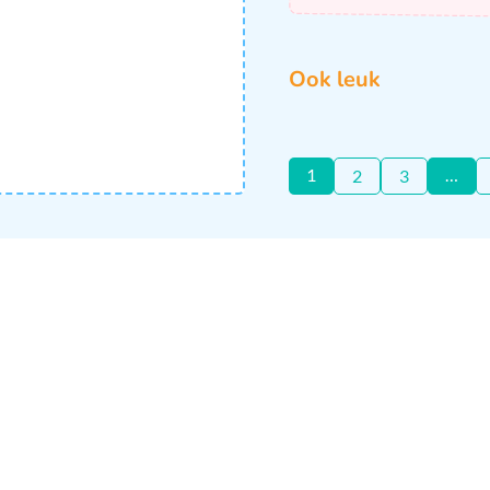
Ook leuk
1
…
2
3