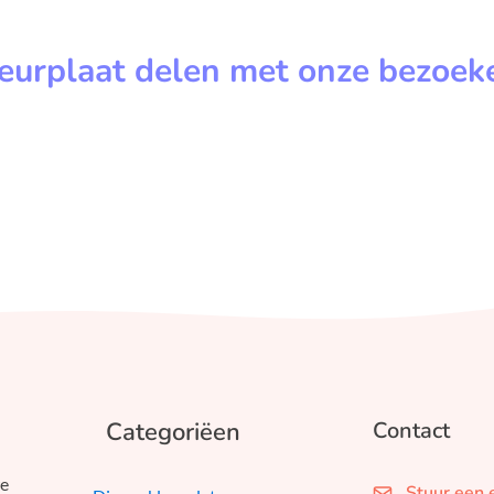
leurplaat delen met onze bezoek
Categoriëen
Contact
we
Stuur een 