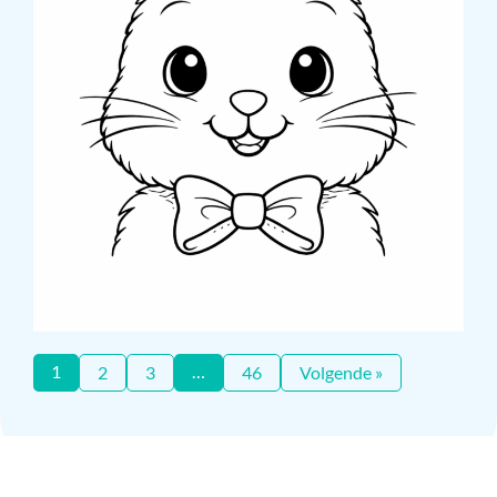
1
…
2
3
46
Volgende »