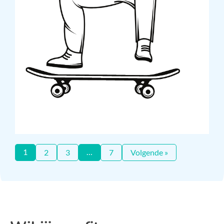
1
…
2
3
7
Volgende »