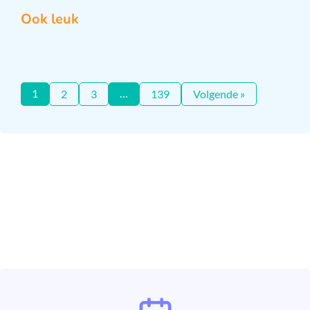
Ook leuk
1
…
2
3
139
Volgende »