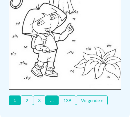
1
…
2
3
139
Volgende »