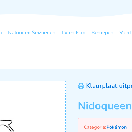
n
Natuur en Seizoenen
TV en Film
Beroepen
Voert
Kleurplaat uitp
Nidoqueen
Categorie:
Pokémon