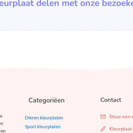
leurplaat delen met onze bezoek
Categoriëen
Contact
we
Stuur een 
Dieren kleurplaten
en
Sport kleurplaten
Kleurplaat
van