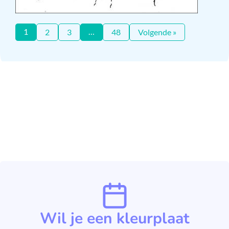
1
…
2
3
48
Volgende »
Wil je een kleurplaat