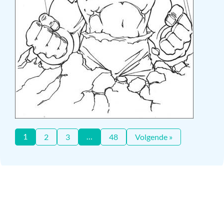
1
…
2
3
48
Volgende »