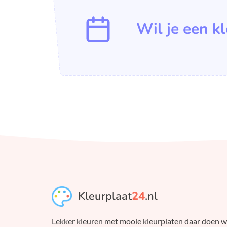
Wil je een k
Kleurplaat
24
.nl
Lekker kleuren met mooie kleurplaten daar doen 