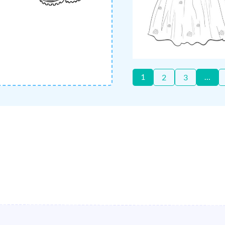
1
…
2
3