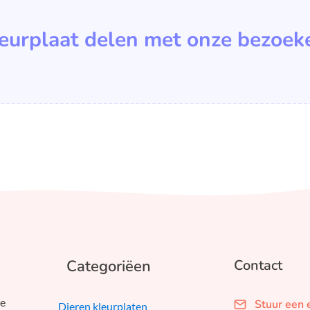
leurplaat delen met onze bezoek
Categoriëen
Contact
we
Stuur een 
Dieren kleurplaten