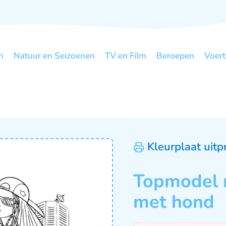
n
Natuur en Seizoenen
TV en Film
Beroepen
Voert
Kleurplaat uitp
Topmodel 
met hond