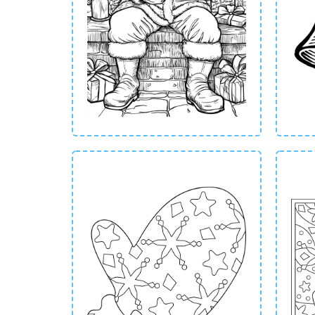
gede
Pr
Bij 
kies
kers
kers
La
Met 
vers
vrol
carn
idea