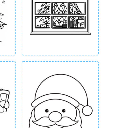
un niveau.
it!
elemaal gratis. Blader door onze collectie,
 een paar seconden heb je je kleurplaat
de kerstman wilt kleuren, bij ons begint het
r feest. Laat je creativiteit de vrije loop,
en rond de tafel voor een ontspannen en
naast. Wat dacht je bijvoorbeeld van een
daag nog en ontdek hoe leuk het is om jouw