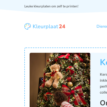
Leuke kleurplaten om zelf te printen!
Diere
K
Kers
inkl
perf
coll
On