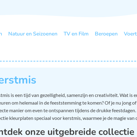
n
Natuur en Seizoenen
TV en Film
Beroepen
Voert
erstmis
tmis is een tijd van gezelligheid, samenzijn en creativiteit. Wat is
euren om helemaal in de feeststemming te komen? Of je nu jong of 
ecte manier om even te ontspannen tijdens de drukke feestdagen. B
ectie kleurplaten speciaal voor kerstmis, waarmee je de magie van de
tdek onze uitgebreide collectie 