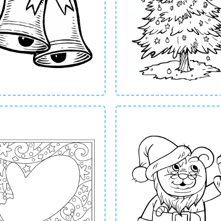
tailleerd winterlandschap, er is altijd een kleurplaat die past bij h
int jouw kerst kleurplaat gratis u
Kleurplaat24 is het printen van een kerst kleurplaat eenvoudig en h
 je favoriete ontwerp en klik op de knop om te downloaden. Binnen
tmis klaar om in te kleuren. Of je nu een sneeuwpop, kerstboom of 
tplezier direct!
at je kerst creativiteit stralen
onze kerstmis kleurplaten maak je van deze feestdagen een nóg grote
ier je huis met zelfgemaakte kunstwerken en breng de familie sam
ijke activiteit. We hebben ook andere feestelijke kleurplaten daar
aval kleurplaat
? Of kies een vrolijke
paas kleurplaat
uit! Begin van
le kleurplaat kerst in te kleuren!