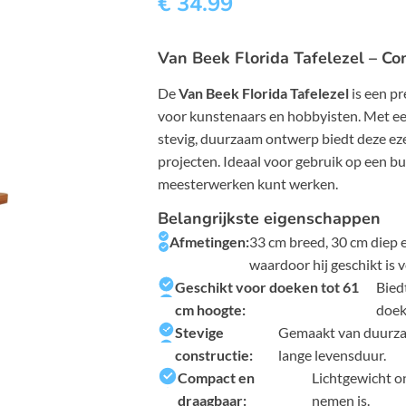
€
34.99
Van Beek Florida Tafelezel – Co
De
Van Beek Florida Tafelezel
is een pr
voor kunstenaars en hobbyisten. Met ee
stevig, duurzaam ontwerp biedt deze eze
projecten. Ideaal voor gebruik op een bure
meesterwerken kunt werken.
Belangrijkste eigenschappen
Afmetingen:
33 cm breed, 30 cm diep e
waardoor hij geschikt is
Geschikt voor doeken tot 61
Bied
cm hoogte:
doek
Stevige
Gemaakt van duurzaa
constructie:
lange levensduur.
Compact en
Lichtgewicht o
draagbaar:
nemen is.