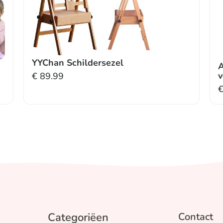
YYChan Schildersezel
A
v
€
89.99
Categoriëen
Contact