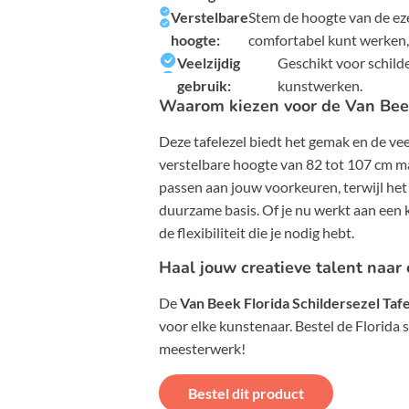
Verstelbare
Stem de hoogte van de eze
hoogte:
comfortabel kunt werken,
Veelzijdig
Geschikt voor schild
gebruik:
kunstwerken.
Waarom kiezen voor de Van Beek
Deze tafelezel biedt het gemak en de veel
verstelbare hoogte van 82 tot 107 cm ma
passen aan jouw voorkeuren, terwijl het
duurzame basis. Of je nu werkt aan een k
de flexibiliteit die je nodig hebt.
Haal jouw creatieve talent naar
De
Van Beek Florida Schildersezel Taf
voor elke kunstenaar. Bestel de Florida 
meesterwerk!
Bestel dit product