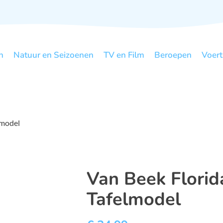
n
Natuur en Seizoenen
TV en Film
Beroepen
Voert
lmodel
Van Beek Florida
Tafelmodel