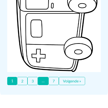
1
…
2
3
7
Volgende »