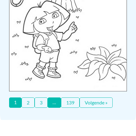
1
…
2
3
139
Volgende »