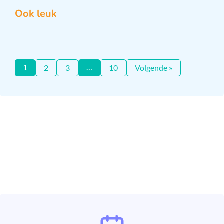
Ook leuk
1
…
2
3
10
Volgende »