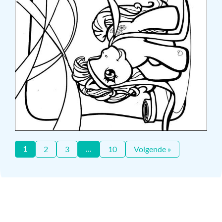
1
…
2
3
10
Volgende »