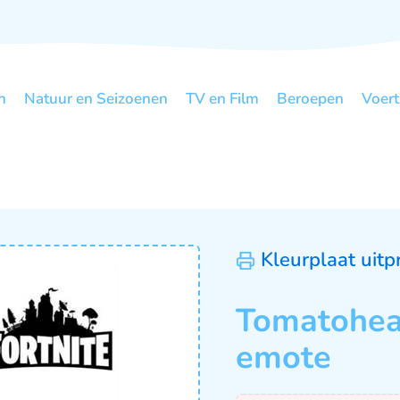
n
Natuur en Seizoenen
TV en Film
Beroepen
Voert
Kleurplaat uitp
Tomatohea
emote