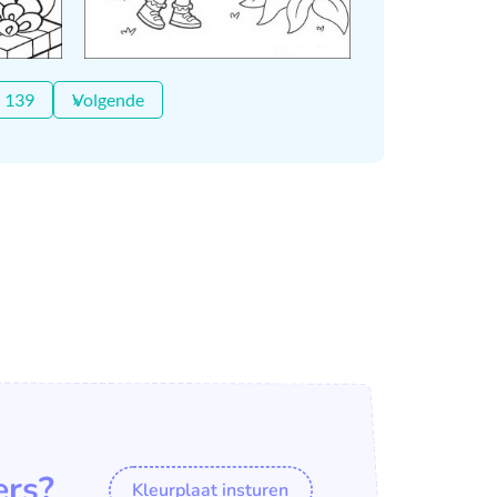
139
Volgende »
ers?
Kleurplaat insturen