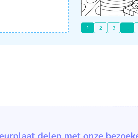
1
…
2
3
leurplaat delen met onze bezoek