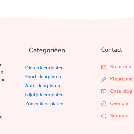
Categoriëen
Contact
we
Stuur een 
Dieren kleurplaten
en
Sport kleurplaten
Kleurplaat
van
Auto kleurplaten
Onze blog
Nijntje kleurplaten
Over ons
Zomer kleurplaten
Sitemap
je