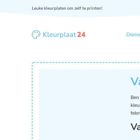
Leuke kleurplaten om zelf te printen!
Diere
V
Ben 
kleu
febr
Va