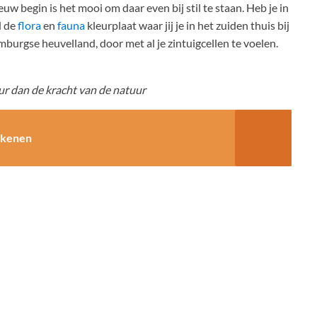
euw begin is het mooi om daar even bij stil te staan. Heb je in
d de
flora
en
fauna
kleurplaat waar jij je in het zuiden thuis bij
burgse heuvelland, door met al je zintuigcellen te voelen.
uur dan de kracht van de natuur
tekenen