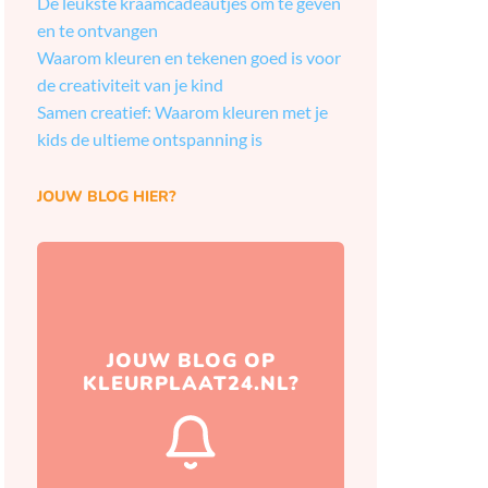
De leukste kraamcadeautjes om te geven
en te ontvangen
Waarom kleuren en tekenen goed is voor
de creativiteit van je kind
Samen creatief: Waarom kleuren met je
kids de ultieme ontspanning is
JOUW BLOG HIER?
Hierna zorgen wij ervoor
JOUW BLOG OP
dat jouw blog naar wens
KLEURPLAAT24.NL?
op onze website
gepubliceerd wordt.