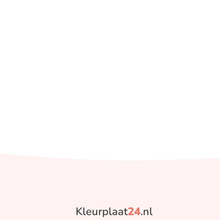
Kleurplaat
24
.nl