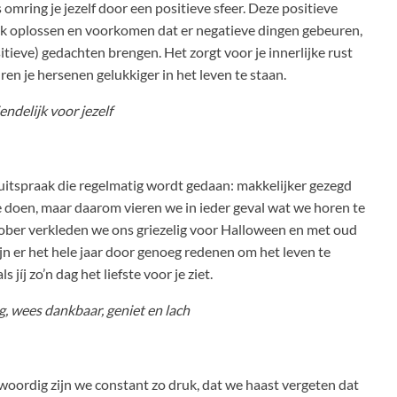
 omring je jezelf door een positieve sfeer. Deze positieve
ijk oplossen en voorkomen dat er negatieve dingen gebeuren,
tieve) gedachten brengen. Het zorgt voor je innerlijke rust
euren je hersenen gelukkiger in het leven te staan.
ndelijk voor jezelf
 uitspraak die regelmatig wordt gedaan: makkelijker gezegd
 te doen, maar daarom vieren we in ieder geval wat we horen te
ktober verkleden we ons griezelig voor Halloween en met oud
ijn er het hele jaar door genoeg redenen om het leven te
s jíj zo’n dag het liefste voor je ziet.
g, wees dankbaar, geniet en lach
woordig zijn we constant zo druk, dat we haast vergeten dat