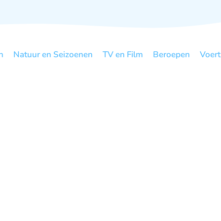
n
Natuur en Seizoenen
TV en Film
Beroepen
Voert