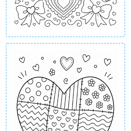
staan symbool voor liefde en zijn daarom een
heel mooi en leuk symbool om te leren voor
kinderen. Kies een mooie vormen kleurplaat
uit en print deze uit. Dan kan het
kleurplezier
beginnen. Pak je kleurpotloden erbij en je kan
beginnen!