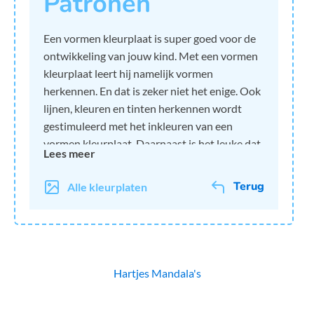
Patronen
Een vormen kleurplaat is super goed voor de
ontwikkeling van jouw kind. Met een vormen
kleurplaat leert hij namelijk vormen
herkennen. En dat is zeker niet het enige. Ook
lijnen, kleuren en tinten herkennen wordt
gestimuleerd met het inkleuren van een
vormen kleurplaat. Daarnaast is het leuke dat
Lees meer
vormen geen standaard kleuren hebben.
Reden genoeg dus om helemaal zelf de
Terug
Alle kleurplaten
mooiste kleuren uit te kiezen om de vormen
mee in te kleuren. Groen, blauw, zwart, rood,
geel of paars: het kan allemaal. Laat jouw kind
zelf bepalen, zodat hij leert omgaan met het
kiezen van kleuren. De vormen kleurplaten
Hartjes
Mandala's
van Kleurplaat24 zijn daarnaast helemaal
gratis, dus profiteer van onbeperkt plezier en