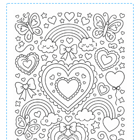
ontwikkeling voor jouw kind!
Kleur de vormen
binnen de lijntjes in
Vormen zijn een belangrijk deel van de
ontwikkeling van een kind. Alle objecten die
hij dagelijks tegenkomt, hebben namelijk een
bepaalde vorm. Als je vormen herkent, herken
je ook bepaalde objecten sneller. Daarom is
het goed om veel oefeningen te doen met
vormen. Tekenen is hierbij heel erg leuk,
omdat je kind tegelijkertijd dan ook nog
creatief bezig kan zijn. Vormen zijn er in alle
soorten of maten. Bekende vormen zijn
bijvoorbeeld een vierkant, een driehoek, een
rechthoek en een cirkel. Bij Kleurplaat24 kan
je ook kleurplaten van hartjes vinden.
Hartjes