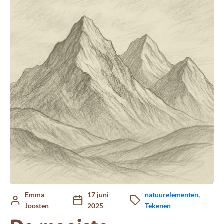
Emma
17 juni
natuurelementen
,
Joosten
2025
Tekenen