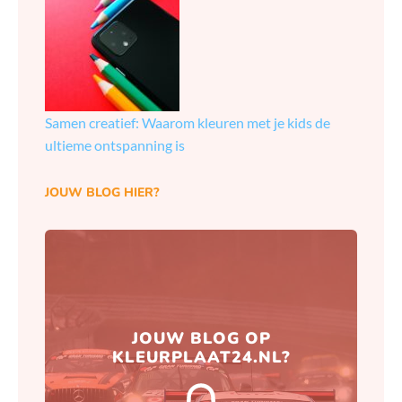
Samen creatief: Waarom kleuren met je kids de
ultieme ontspanning is
JOUW BLOG HIER?
Hierna zorgen wij ervoor dat
JOUW BLOG OP
jouw blog naar wens op onze
KLEURPLAAT24.NL?
website gepubliceerd wordt.