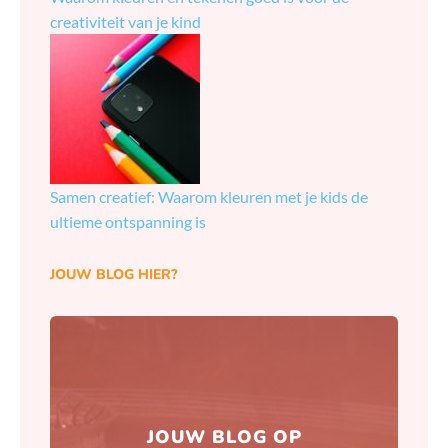
creativiteit van je kind
Samen creatief: Waarom kleuren met je kids de
ultieme ontspanning is
JOUW BLOG HIER?
Hierna zorgen wij ervoor dat
JOUW BLOG OP