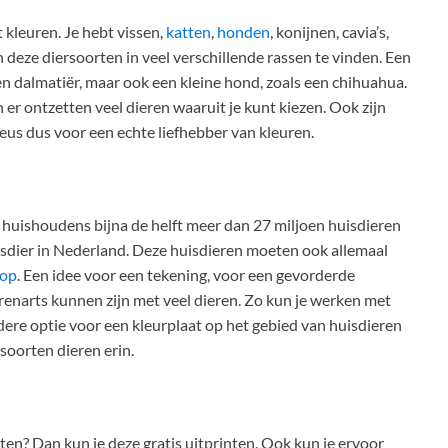
t kleuren. Je hebt vissen,
katten
,
honden
, konijnen, cavia’s,
 deze diersoorten in veel verschillende rassen te vinden. Een
en dalmatiër, maar ook een kleine hond, zoals een chihuahua.
n er ontzetten veel dieren waaruit je kunt kiezen. Ook zijn
eus dus voor een echte liefhebber van kleuren.
 huishoudens bijna de helft meer dan 27 miljoen huisdieren
huisdier in Nederland. Deze huisdieren moeten ook allemaal
rop
. Een idee voor een tekening, voor een gevorderde
renarts kunnen zijn met veel dieren. Zo kun je werken met
ndere optie voor een kleurplaat op het gebied van huisdieren
 soorten dieren erin.
en? Dan kun je deze gratis uitprinten. Ook kun je ervoor