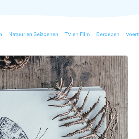
n
Natuur en Seizoenen
TV en Film
Beroepen
Voert