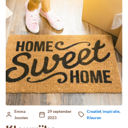
Emma
29 september
Creatief
,
inspiratie
,
Joosten
2023
Kleuren