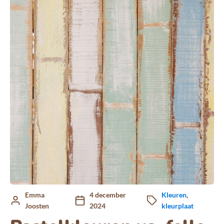
Emma
4 december
Kleuren
,
Joosten
2024
kleurplaat