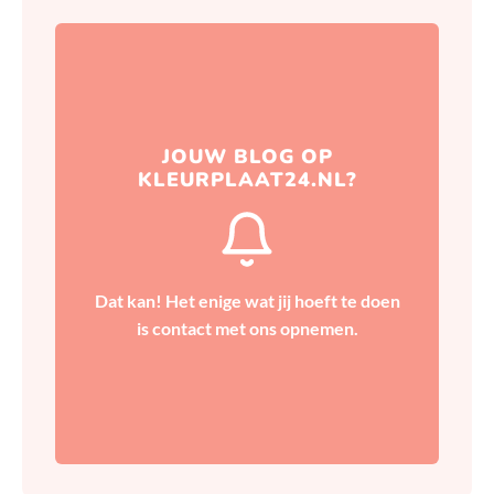
Hierna zorgen wij ervoor dat
JOUW BLOG OP
jouw blog naar wens op onze
KLEURPLAAT24.NL?
website gepubliceerd wordt.
Dat kan! Het enige wat jij hoeft te doen
Contact
is contact met ons opnemen.